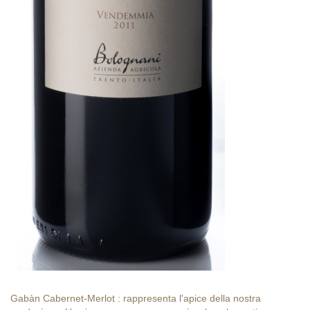
Gabàn Cabernet-Merlot : rappresenta l'apice della nostra