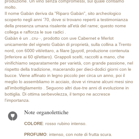
produzione. Un vino senza compromessi, sul quale contiamo
molto.
Il nome Gabàn deriva da "Riparo Gabàn", sito archeologico
scoperto negli anni '70, dove si trovano reperti a testimonianza
della presenza umana risalente all'età del rame; questo nome
collega e rafforza le sue radici .
Gabàn è un ..cru··, prodotto con uve Cabernet e Merlot
unicamente del vigneto Gabàn di proprietà, sulla collina a Trento
nord, con 6000 viti/ettaro, a filare [guyotl, produzione contenuta
[inferiore ai 60 ql/ettaro). Grappoli scelti, raccolti a mano, che
vinifichiamo separatamente per varietà, con grande passione, nel
rispetto della tradizione, macerando per dieci-dodici giorni con le
bucce. Viene affinato in legno piccolo per circa un anno, poi il
meglio lo assembliamo in acciaio, dove vi rimane alcuni mesi sino
all'imbottigliamento . Seguono altri due-tre anni di evoluzione in
bottiglia. Di ottima serbevolezza, il tempo ne accresce
l'importanza.
Note organolettiche
COLORE
: rosso rubino intenso.
PROFUMO
: intenso, con note di frutta scura.